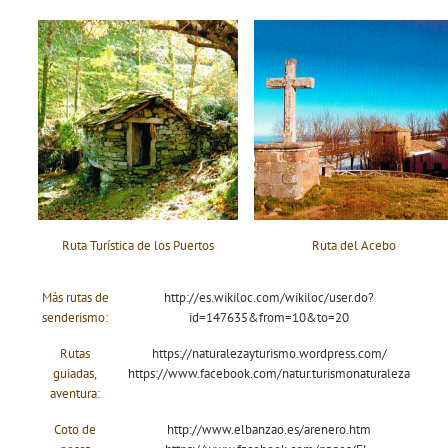
Ruta Turística de los Puertos
Ruta del Acebo
Más rutas de
http://es.wikiloc.com/wikiloc/user.do?
senderismo:
id=147635&from=10&to=20
Rutas
https://naturalezayturismo.wordpress.com/
guiadas,
https://www.facebook.com/natur.turismonaturaleza
aventura:
Coto de
http://www.elbanzao.es/arenero.htm