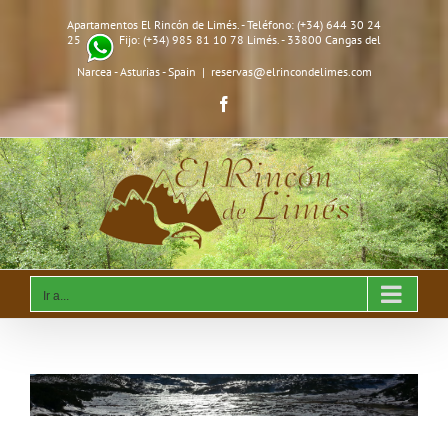
Saltar
Apartamentos El Rincón de Limés. - Teléfono: (+34) 644 30 24
al
25
Fijo: (+34) 985 81 10 78 Limés. - 33800 Cangas del
contenido
Narcea - Asturias - Spain
|
reservas@elrincondelimes.com
Facebook
Ir a...